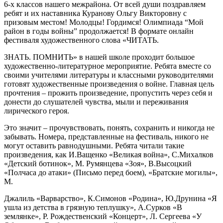
6-х классов нашего межрайона. От всей души поздравляем
ребят и их наставника Куранову Ольгу Викторовну с
призовым местом! Молодцы! Гордимся! Олимпиада “Мой
район в годы войны” продолжается! В формате онлайн
фестиваля художественного слова «ЧИТАТЬ.
ЗНАТЬ. ПОМНИТЬ» в нашей школе проходит большое
художественно-литературное мероприятие. Ребята вместе со
своими учителями литературы и классными руководителями
готовят художественные произведения о войне. Главная цель
прочтения – прожить произведение, пропустить через себя и
донести до слушателей чувства, мыли и переживания
лирического героя.
Это значит – прочувствовать, понять, сохранить и никогда не
забывать. Номера, представленные на фестиваль, никого не
могут оставить равнодушными. Ребята читали такие
произведения, как И.Ващенко «Великая война», С.Михалков
«Детский ботинок», М. Румянцева «Зоя», В.Высоцкий
«Полчаса до атаки» (Письмо перед боем), «Братские могилы»,
М.
Джалиль «Варварство», К.Симонов «Родина», Ю.Друнина «Я
ушла из детства в грязную теплушку», А.Сурков «В
землянке», Р. Рождественский «Концерт», Л. Сергеева «У