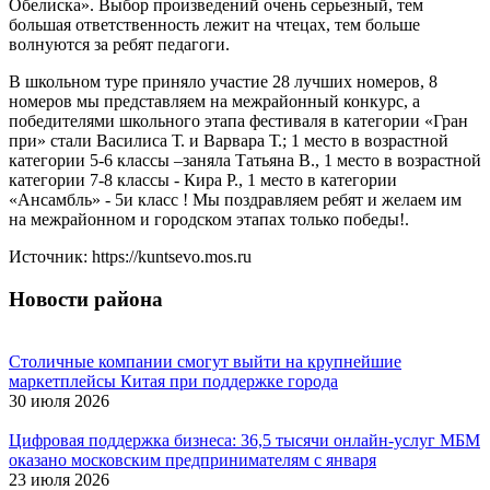
Обелиска». Выбор произведений очень серьезный, тем
большая ответственность лежит на чтецах, тем больше
волнуются за ребят педагоги.
В школьном туре приняло участие 28 лучших номеров, 8
номеров мы представляем на межрайонный конкурс, а
победителями школьного этапа фестиваля в категории «Гран
при» стали Василиса Т. и Варвара Т.; 1 место в возрастной
категории 5-6 классы –заняла Татьяна В., 1 место в возрастной
категории 7-8 классы - Кира Р., 1 место в категории
«Ансамбль» - 5и класс ! Мы поздравляем ребят и желаем им
на межрайонном и городском этапах только победы!.
Источник: https://kuntsevo.mos.ru
Новости района
Столичные компании смогут выйти на крупнейшие
маркетплейсы Китая при поддержке города
30 июля 2026
Цифровая поддержка бизнеса: 36,5 тысячи онлайн-услуг МБМ
оказано московским предпринимателям с января
23 июля 2026